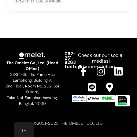
ในช่องทาง Social Media
092-
Check out our social
251-
medias!
9283
The Omelet Co., Ltd. (Head
F
L
I
M
L
taste@theomelet.co
Office)
23/34-35 The Prime Hua
a
i
n
a
i
Lamphong, Building A,
c
n
s
p
n
2nd Floor, Room No. 202, Soi
Sukorn,
e
e
t
-
k
Talat Noi, Samphanthawong,
b
a
m
e
Bangkok 10100
o
g
a
d
o
r
r
i
©2021-2025 THE OMELET CO., LTD.
TH
k
a
k
n