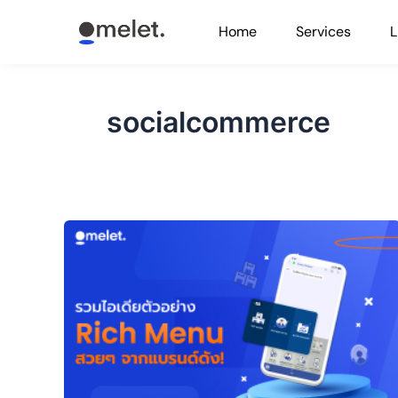
Skip
Home
Services
L
to
content
socialcommerce