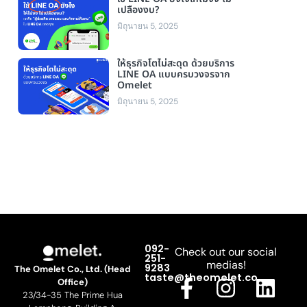
เปลืองงบ?
มิถุนายน 5, 2025
ให้ธุรกิจโตไม่สะดุด ด้วยบริการ
LINE OA แบบครบวงจรจาก
Omelet
มิถุนายน 5, 2025
092-
Check out our social
251-
medias!
9283
The Omelet Co., Ltd. (Head
F
L
I
M
L
taste@theomelet.co
Office)
23/34-35 The Prime Hua
a
i
n
a
i