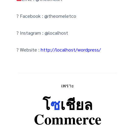
? Facebook : @theomeletco
? Instagram : @localhost
? Website :
http://localhost/wordpress/
เพราะ
โ
ซ
เชียล
Commerce