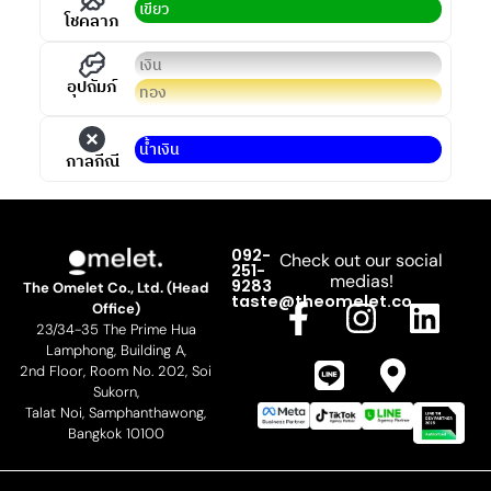
เขียว
โชคลาภ
เงิน
อุปถัมภ์
ทอง
นํ้าเงิน
กาลกีณี
092-
Check out our social
251-
medias!
9283
The Omelet Co., Ltd. (Head
F
L
I
M
L
taste@theomelet.co
Office)
23/34-35 The Prime Hua
a
i
n
a
i
Lamphong, Building A,
c
n
s
p
n
2nd Floor, Room No. 202, Soi
Sukorn,
e
e
t
-
k
Talat Noi, Samphanthawong,
b
a
m
e
Bangkok 10100
o
g
a
d