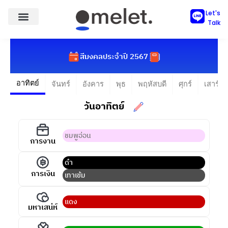
Skip
Let's
to
Talk
content
สีมงคลประจำปี 2567
อาทิตย์
จันทร์
อังคาร
พุธ
พฤหัสบดี
ศุกร์
เสาร์
วันอาทิตย์
ชมพูอ่อน
การงาน
ดำ
การเงิน
เทาเข้ม
แดง
มหาเสน่ห์