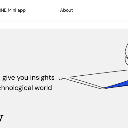
INE Mini app
Blog
About
 give you insights
chnological world
y