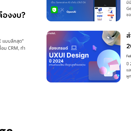
มิ
Ge
ปลืองงบ?
ชอ
ปร
กร
ส
NE แบบลึกสุด”
2
ื่อม CRM, ทำ
ล
Fe
ปี
แล
ผู
ล่
ปร
ขอ