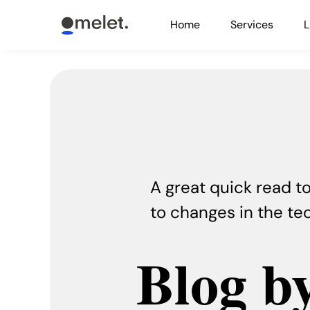
Skip
Home
Services
L
to
content
A great quick read to
to changes in the te
Blog b