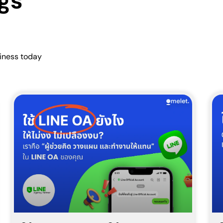
gs
siness today