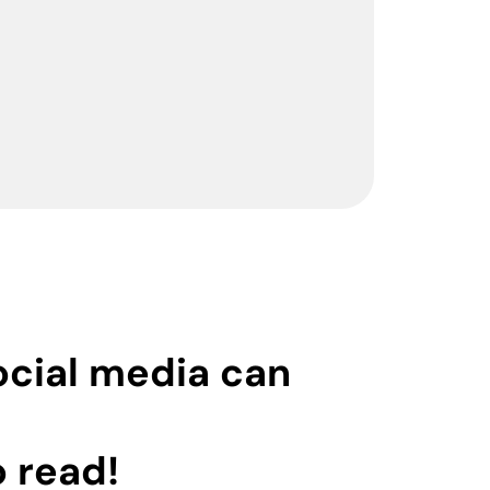
ocial media can
o
read!