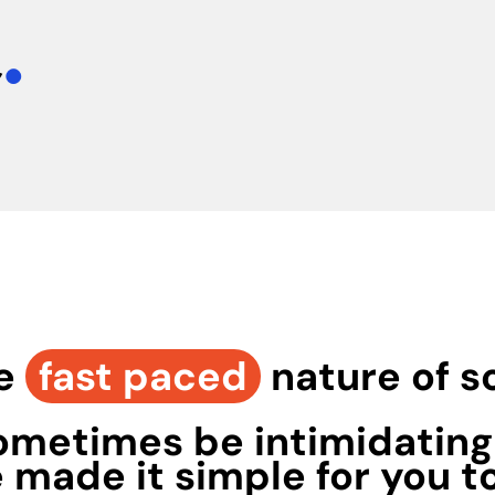
t
.
he
fast paced
nature of s
ometimes be intimidating
 made it simple for you t