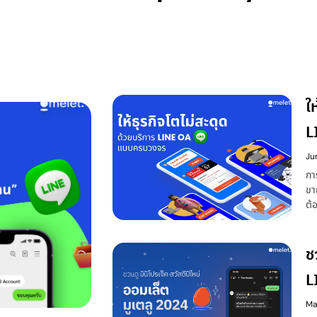
ใ
L
O
Ju
กา
ขา
ต้
เริ
ไม่
ต้
ช
L
Ma