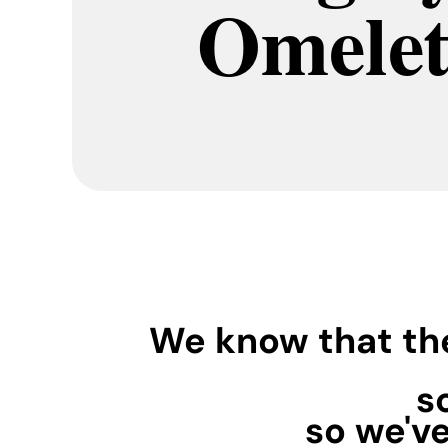
Omele
We know that t
s
so we've