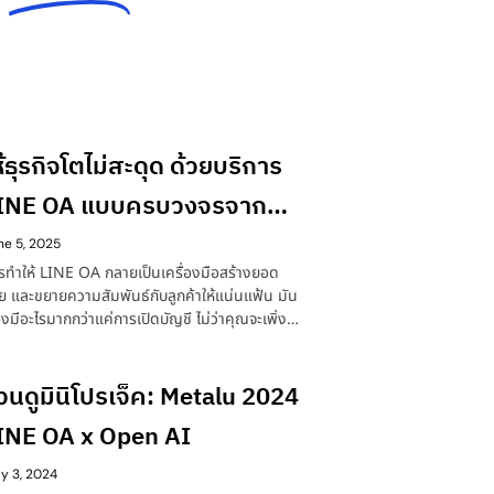
ห้ธุรกิจโตไม่สะดุด ด้วยบริการ
INE OA แบบครบวงจรจาก
melet
ne 5, 2025
รทำให้ LINE OA กลายเป็นเครื่องมือสร้างยอด
ย และขยายความสัมพันธ์กับลูกค้าให้แน่นแฟ้น มัน
องมีอะไรมากกว่าแค่การเปิดบัญชี ไม่ว่าคุณจะเพิ่ง
่มใช้ LINE OA หรือใช้อยู่แล้วแต่ยังรู้สึกว่า “มันยัง
เวิร์กเท่าที่ควร” — นี่คือสิ่งที่เราดูแลให้คุณตั้งแต่
นจนจบ
วนดูมินิโปรเจ็ค: Metalu 2024
INE OA x Open AI
y 3, 2024