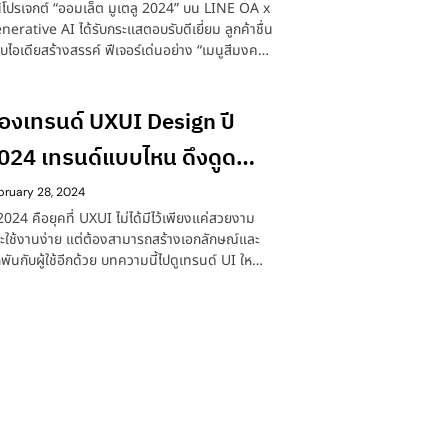
นิโปรเจกต์ “ออมเล็ต มูเตลู 2024” บน LINE OA x
nerative AI ได้รับกระแสตอบรับดีเยี่ยม ลูกค้าชื่น
บไอเดียสร้างสรรค์ ฟีเจอร์เด่นอย่าง “เมนูสีมงคล
ะจำวัน” และ “เจ้าแม่ไข่ AI” สร้างการแชร์ต่อและ
ะแสพูดถึงอย่างต่อเนื่อง
่องเทรนด์ UXUI Design ปี
024 เทรนด์แบบไหน ดึงดูด
ูกค้าของคุณ
bruary 28, 2024
 2024 คือยุคที่ UXUI ไม่ได้มีไว้เพียงแค่สวยงาม
ะใช้งานง่าย แต่ต้องสามารถสร้างเอกลักษณ์และ
กพันกับผู้ใช้อีกด้วย บทความนี้ไปดูเทรนด์ UI ใหม่
าสุด ที่จะช่วยให้แบรนด์ของคุณมีดีไซน์โดดเด่น น่า
ะทับใจ และครองใจลูกค้าให้ยังคงหลงใหลเว็บไซต์
งคุณอยู่เสมอ