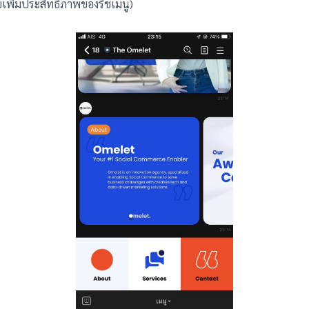
บเพิ่มประสิทธิภาพของริชเมนู)