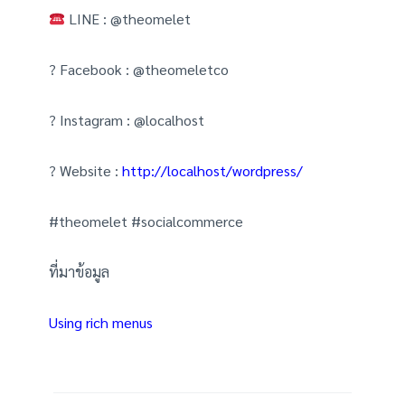
LINE : @theomelet
? Facebook : @theomeletco
? Instagram : @localhost
? Website :
http://localhost/wordpress/
#theomelet #socialcommerce
ที่มาข้อมูล
Using rich menus