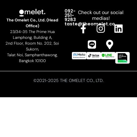
092-
Check out our social
251-
medias!
9283
The Omelet Co., Ltd. (Head
F
L
I
M
L
taste@theomelet.co
Office)
23/34-35 The Prime Hua
a
i
n
a
i
Lamphong, Building A,
c
n
s
p
n
2nd Floor, Room No. 202, Soi
Sukorn,
e
e
t
-
k
Talat Noi, Samphanthawong,
b
a
m
e
Bangkok 10100
o
g
a
d
o
r
r
i
©2021-2025 THE OMELET CO., LTD.
k
a
k
n
-
m
e
f
r
-
a