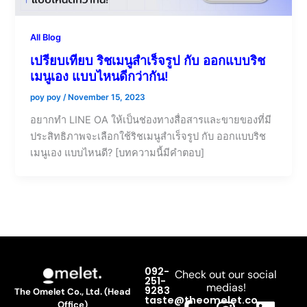
All Blog
เปรียบเทียบ ริชเมนูสำเร็จรูป กับ ออกแบบริช
เมนูเอง แบบไหนดีกว่ากัน!
poy poy
/
November 15, 2023
อยากทำ LINE OA ให้เป็นช่องทางสื่อสารและขายของที่มี
ประสิทธิภาพจะเลือกใช้ริชเมนูสำเร็จรูป กับ ออกแบบริช
เมนูเอง แบบไหนดี? [บทความนี้มีคำตอบ]
092-
Check out our social
251-
medias!
9283
The Omelet Co., Ltd. (Head
F
L
I
M
L
taste@theomelet.co
Office)