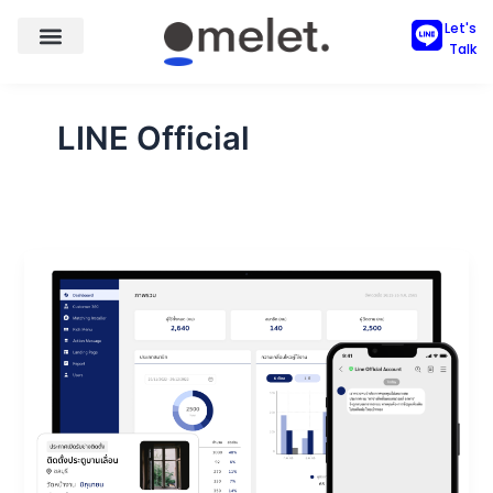
Skip
Let's
to
Talk
content
LINE Official