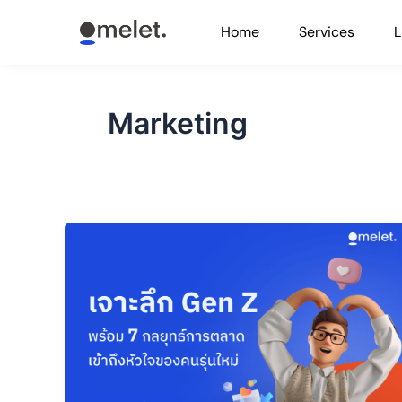
Skip
Home
Services
L
to
content
Marketing