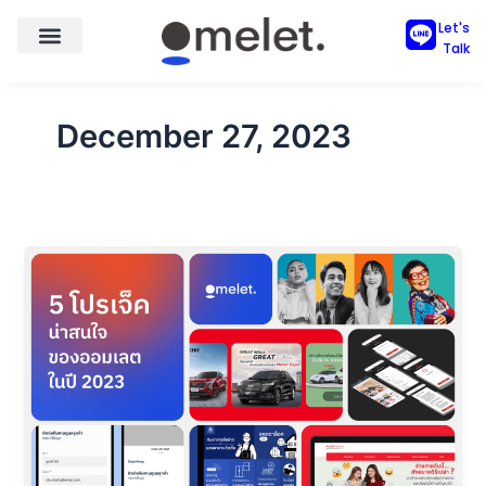
Skip
Let's
to
Talk
content
December 27, 2023