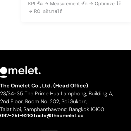
KPI ชัด → Measurement ชัด → Optimize ได้
→ ROI อธิบายได้
The Omelet Co., Ltd. (Head Office)
23/34-35 The Prime Hua Lamphong, Building A,
2nd Floor, Room No. 202, Soi Sukorn,
Talat Noi, Samphanthawong, Bangkok 10100
092-251-9283
taste@theomelet.co