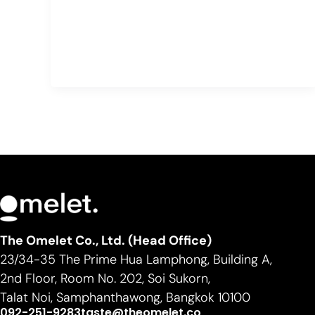
The Omelet Co., Ltd. (Head Office)
23/34-35 The Prime Hua Lamphong, Building A,
2nd Floor, Room No. 202, Soi Sukorn,
Talat Noi, Samphanthawong, Bangkok 10100
092-251-9283
taste@theomelet.co