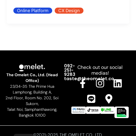
Online Platform
CX Design
092-
Check out our social
251-
medias!
9283
The Omelet Co., Ltd. (Head
F
L
I
M
L
taste@theomelet.co
Office)
23/34-35 The Prime Hua
a
i
n
a
i
Lamphong, Building A,
c
n
s
p
n
2nd Floor, Room No. 202, Soi
Sukorn,
e
e
t
-
k
Talat Noi, Samphanthawong,
b
a
m
e
Bangkok 10100
o
g
a
d
©2021-2025 THE OMELET CO., LTD.